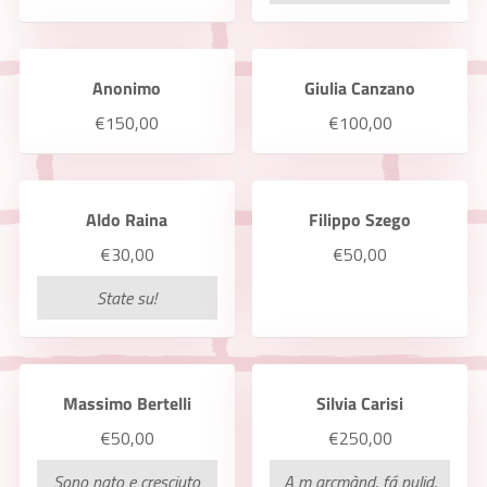
Anonimo
Giulia Canzano
€150,00
€100,00
Aldo Raina
Filippo Szego
€30,00
€50,00
State su!
Massimo Bertelli
Silvia Carisi
€50,00
€250,00
Sono nato e cresciuto
A m arcmànd, fá pulid,