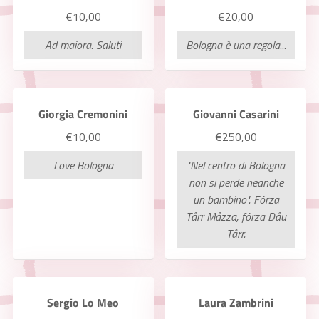
€10,00
€20,00
Ad maiora. Saluti
Bologna è una regola...
Giorgia Cremonini
Giovanni Casarini
€10,00
€250,00
Love Bologna
"Nel centro di Bologna
non si perde neanche
un bambino". Fôrza
Tårr Måzza, fôrza Dåu
Tårr.
Sergio Lo Meo
Laura Zambrini