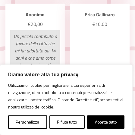
Anonimo
Erica Gallinaro
€20,00
€10,00
Un piccolo contributo a
favore della città che
mi ha adottato da 14
anni e che amo come
fosse la mia città
Diamo valore alla tua privacy
Utilizziamo i cookie per migliorare la tua esperienza di
navigazione, offrirti pubblicità o contenuti personalizzati e
Nicolò Sances
gianguido crovetti
analizzare il nostro traffico. Cliccando “Accetta tutti”, acconsenti al
€20,00
€100,00
nostro utilizzo dei cookie.
Qualsiasi cosa per le
Amo la mia città e
Personalizza
Rifiuta tutto
Accetta tutto
nostre sorelle! ❤️
dono un piccolo
contributo per