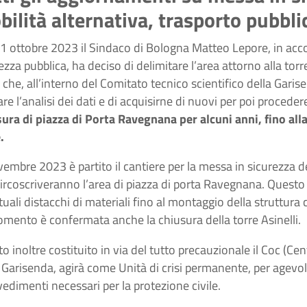
ilità alternativa, trasporto pubbli
1 ottobre 2023 il Sindaco di Bologna
Matteo Lepore
, in acc
ezza pubblica, ha deciso di delimitare l’area attorno alla to
che, all’interno del Comitato tecnico scientifico della Garis
are l’analisi dei dati e di acquisirne di nuovi per poi procede
ura di piazza di Porta Ravegnana per alcuni anni, fino alla
.
embre 2023 è partito il cantiere per la messa in sicurezza de
ircoscriveranno l’area di piazza di porta Ravegnana. Questo s
uali distacchi di materiali fino al montaggio della struttura c
mento è confermata anche la chiusura della torre Asinelli.
to inoltre costituito in via del tutto precauzionale il Coc (C
 Garisenda, agirà come Unità di crisi permanente, per agevola
edimenti necessari per la protezione civile.