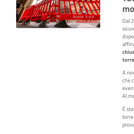
mob
Dal 2
sicur
dopo 
affin
chius
torre
A nov
che c
event
Al mo
È sta
torre
provv